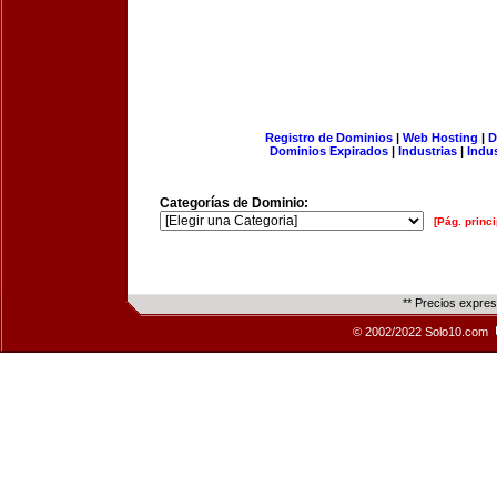
Registro de Dominios
|
Web Hosting
|
D
Dominios Expirados
|
Industrias
|
Indu
Categorías de Dominio:
[Pág. princi
** Precios expre
© 2002/2022 Solo10.com