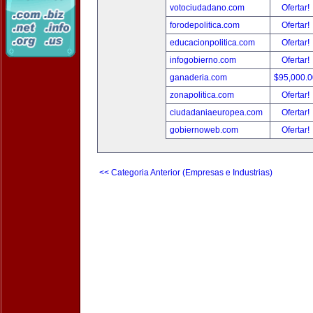
votociudadano.com
Ofertar!
forodepolitica.com
Ofertar!
educacionpolitica.com
Ofertar!
infogobierno.com
Ofertar!
ganaderia.com
$95,000.
zonapolitica.com
Ofertar!
ciudadaniaeuropea.com
Ofertar!
gobiernoweb.com
Ofertar!
<< Categoria Anterior (Empresas e Industrias)