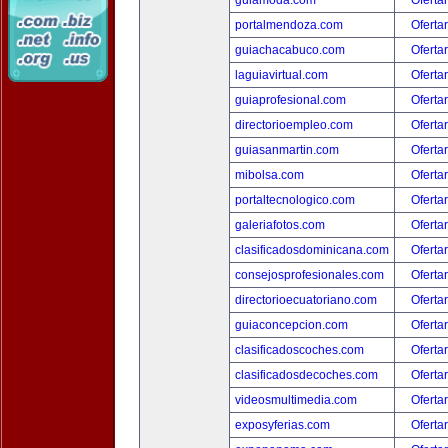
guiamoda.com
Oferta
portalmendoza.com
Oferta
guiachacabuco.com
Oferta
laguiavirtual.com
Oferta
guiaprofesional.com
Oferta
directorioempleo.com
Oferta
guiasanmartin.com
Oferta
mibolsa.com
Oferta
portaltecnologico.com
Oferta
galeriafotos.com
Oferta
clasificadosdominicana.com
Oferta
consejosprofesionales.com
Oferta
directorioecuatoriano.com
Oferta
guiaconcepcion.com
Oferta
clasificadoscoches.com
Oferta
clasificadosdecoches.com
Oferta
videosmultimedia.com
Oferta
exposyferias.com
Oferta