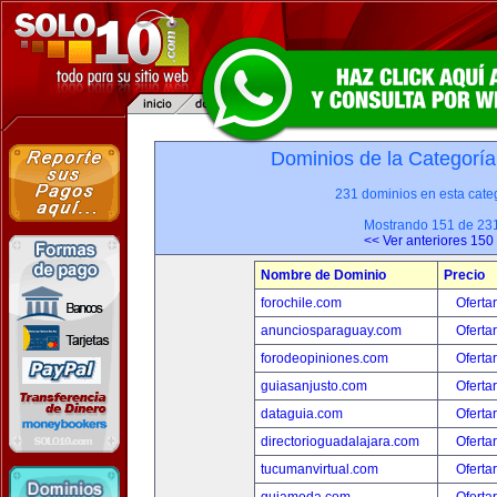
Dominios de la Categoría
231 dominios en esta categ
Mostrando 151 de 23
<< Ver anteriores 150
Nombre de Dominio
Precio
forochile.com
Oferta
anunciosparaguay.com
Oferta
forodeopiniones.com
Oferta
guiasanjusto.com
Oferta
dataguia.com
Oferta
directorioguadalajara.com
Oferta
tucumanvirtual.com
Oferta