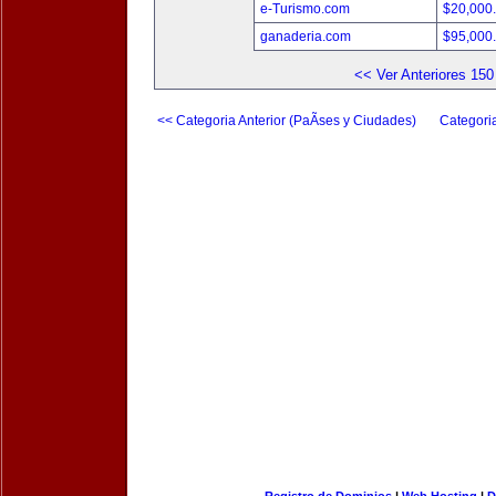
e-Turismo.com
$20,000
ganaderia.com
$95,000
<< Ver Anteriores 150
<< Categoria Anterior (PaÃ­ses y Ciudades)
Categori