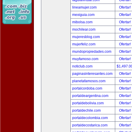
laguiavirtual.com
Ofertar!
lineamujer.com
Ofertar!
mexiguia.com
Ofertar!
mibolsa.com
Ofertar!
mochilear.com
Ofertar!
mujeresblog.com
Ofertar!
mujerfeliz.com
Ofertar!
mundopropiedades.com
Ofertar!
muyfamoso.com
Ofertar!
noticlub.com
$1,497.0
paginasinteresantes.com
Ofertar!
planetafamosos.com
Ofertar!
portalcordoba.com
Ofertar!
portaldeargentina.com
Ofertar!
portaldebolivia.com
Ofertar!
portaldechile.com
Ofertar!
portaldecolombia.com
Ofertar!
portaldecostarica.com
Ofertar!