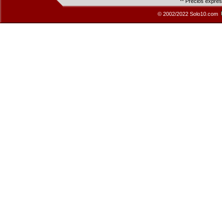
** Precios expre
© 2002/2022 Solo10.com