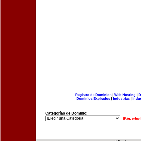
Registro de Dominios
|
Web Hosting
|
D
Dominios Expirados
|
Industrias
|
Indu
Categorías de Dominio:
[Pág. princi